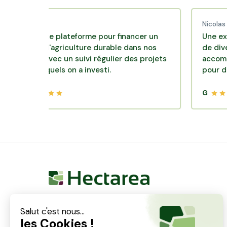
aud C.
Nicolas P.
llente plateforme pour financer un
Une excellente
le d'agriculture durable dans nos
de diversificati
oirs avec un suivi régulier des projets
accompagnement
 lesquels on a investi.
pour des place
G
Hectarea est une entreprise à mission qui a pour
ambition de reconnecter les particuliers avec les
agriculteurs soucieux de bien faire. En quelques