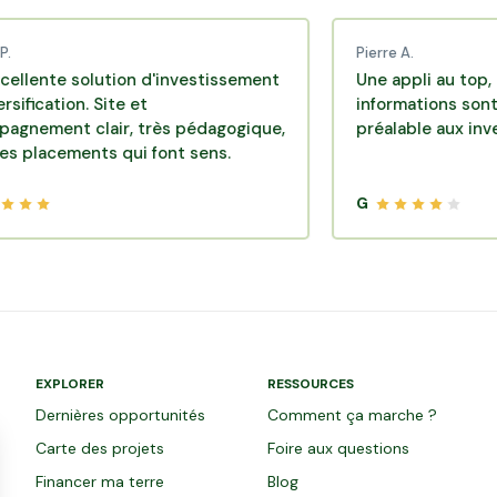
Pierre A.
 solution d'investissement
Une appli au top, très effi
on. Site et
informations sont disponi
 clair, très pédagogique,
préalable aux investissem
ments qui font sens.
G
EXPLORER
RESSOURCES
Dernières opportunités
Comment ça marche ?
Carte des projets
Foire aux questions
Financer ma terre
Blog