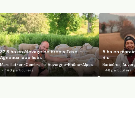
32,8 ha en élevage de brebis Texel -
5 ha en maraî
Agneaux labellisés
Bio
Marcillat-en-Combraille, Auvergne-Rhône-Alpes
Barbières, Auve
140
particuliers
46
particuliers