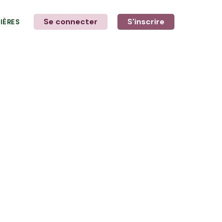
Se connecter
S'inscrire
LIÈRES
LE MOT DE L'AGRICULTEUR
avec Vincent, Pascal & Killian