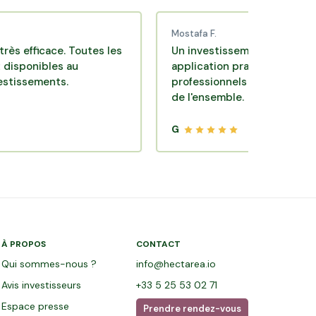
Mostafa F.
cace. Toutes les
Un investissement de bon sens via u
bles au
application pratique réalisée par de
ents.
professionnels de qualité. Très satisf
de l'ensemble.
G
À PROPOS
CONTACT
Qui sommes-nous ?
info@hectarea.io
Avis investisseurs
+33 5 25 53 02 71
Espace presse
Prendre rendez-vous