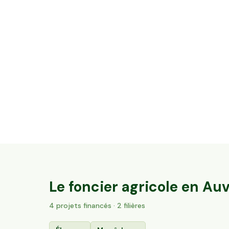
12,08 ha en élevage de vaches laitières -
Cantal & Salers AOP
Trizac, Auvergne-Rhône-Alpes
137
particuliers
Le foncier agricole en
Auv
4
projet
s
financé
s
· 2 filières