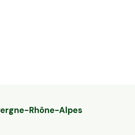
14,2 ha en élevage de vaches laitières et
32,8 ha en éle
ovins Bio - IGP Raclette
Agneaux label
Massingy, Auvergne-Rhône-Alpes
Marcillat-en-Co
79
particuliers
140
particulier
ergne-Rhône-Alpes