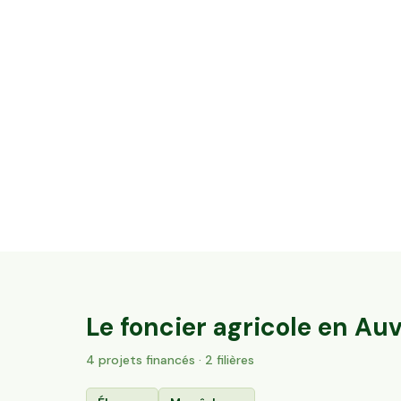
12,08 ha en élevage de vaches laitières -
Cantal & Salers AOP
Trizac, Auvergne-Rhône-Alpes
137
particuliers
Le foncier agricole en
Auv
4
projet
s
financé
s
· 2 filières