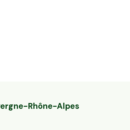
14,2 ha en élevage de vaches laitières et
32,8 ha en éle
ovins Bio - IGP Raclette
Agneaux label
Massingy, Auvergne-Rhône-Alpes
Marcillat-en-Co
79
particuliers
140
particulier
ergne-Rhône-Alpes