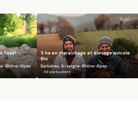
s Texel -
5 ha en maraîchage et élevage avicole
Bio
gne-Rhône-Alpes
Barbières, Auvergne-Rhône-Alpes
46
particuliers