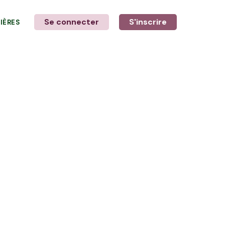
Se connecter
S'inscrire
LIÈRES
LE MOT DE L'AGRICULTEUR
avec Vincent, Pascal & Killian