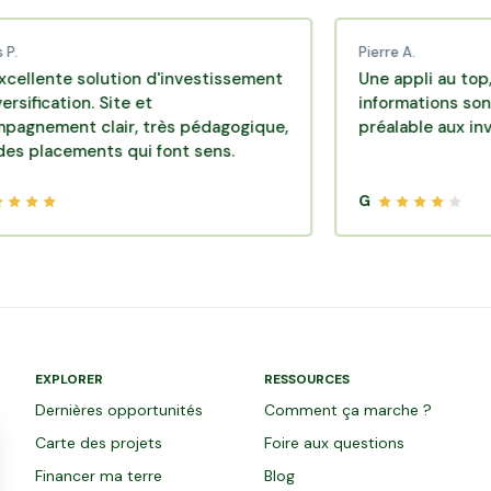
Pierre A.
 solution d'investissement
Une appli au top, très eff
ion. Site et
informations sont dispon
t clair, très pédagogique,
préalable aux investisse
ements qui font sens.
G
EXPLORER
RESSOURCES
Dernières opportunités
Comment ça marche ?
Carte des projets
Foire aux questions
Financer ma terre
Blog