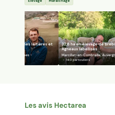
Élevage
Maraîchage
evage de vaches laitières et
32,8 ha en élevage de brebi
GP Raclette
Agneaux labellisés
rgne-Rhône-Alpes
Marcillat-en-Combraille, Auver
140
particuliers
Les avis Hectarea