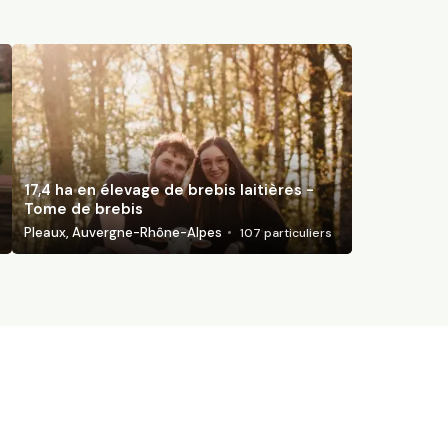
17,4 ha en élevage de brebis laitières -
Tome de brebis
Pleaux, Auvergne-Rhône-Alpes
107
particuliers