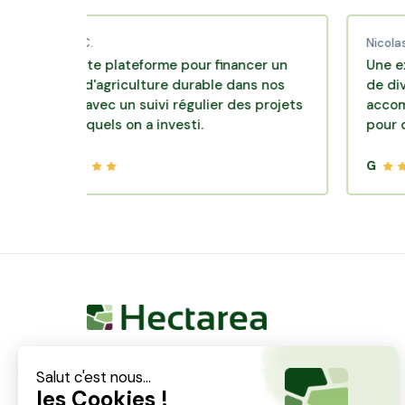
aud C.
Nicolas P.
ellente plateforme pour financer un
Une excellente
èle d'agriculture durable dans nos
de diversificat
roirs avec un suivi régulier des projets
accompagnemen
s lesquels on a investi.
pour des plac
G
Hectarea est une entreprise à mission qui a pour
ambition de reconnecter les particuliers avec les
agriculteurs soucieux de bien faire. En quelques