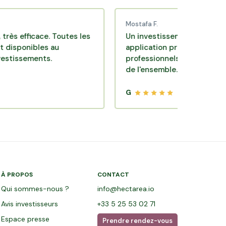
Mostafa F.
icace. Toutes les
Un investissement de bon sens via 
ibles au
application pratique réalisée par d
ments.
professionnels de qualité. Très satis
de l'ensemble.
G
À PROPOS
CONTACT
Qui sommes-nous ?
info@hectarea.io
Avis investisseurs
+33 5 25 53 02 71
Espace presse
Prendre rendez-vous