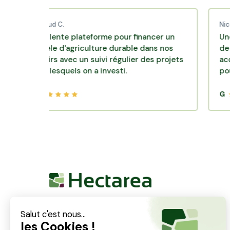
Thibaud C.
Nicolas P.
Excellente plateforme pour financer un
Une excelle
modèle d'agriculture durable dans nos
de diversifi
terroirs avec un suivi régulier des projets
accompagne
dans lesquels on a investi.
pour des pl
G
G
Hectarea est une entreprise à mission qui a pour
ambition de reconnecter les particuliers avec les
agriculteurs soucieux de bien faire. En quelques