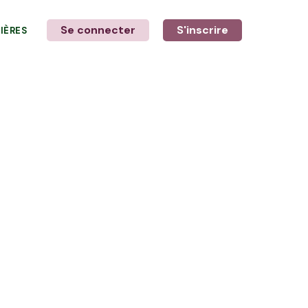
Se connecter
S'inscrire
LIÈRES
LE MOT DE L'AGRICULTEUR
avec Vincent, Pascal & Killian