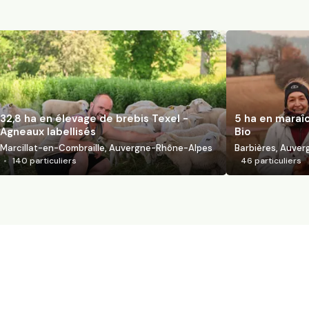
32,8 ha en élevage de brebis Texel -
5 ha en maraî
Agneaux labellisés
Bio
Marcillat-en-Combraille, Auvergne-Rhône-Alpes
Barbières, Auve
140
particuliers
46
particuliers