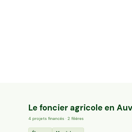
12,08 ha en élevage de vaches laitières -
Cantal & Salers AOP
Trizac, Auvergne-Rhône-Alpes
137
particuliers
Le foncier agricole en
Auv
4
projet
s
financé
s
· 2 filières