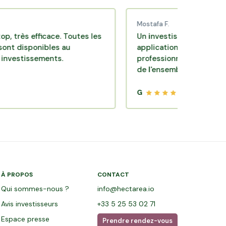
Mostafa F.
efficace. Toutes les
Un investissement de bon sens v
ponibles au
application pratique réalisée par
ssements.
professionnels de qualité. Très sa
de l'ensemble.
G
À PROPOS
CONTACT
Qui sommes-nous ?
info@hectarea.io
Avis investisseurs
+33 5 25 53 02 71
Espace presse
Prendre rendez-vous