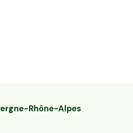
14,2 ha en élevage de vaches laitières et
32,8 ha en éle
ovins Bio - IGP Raclette
Agneaux label
Massingy, Auvergne-Rhône-Alpes
Marcillat-en-Co
79
particuliers
140
particulier
ergne-Rhône-Alpes