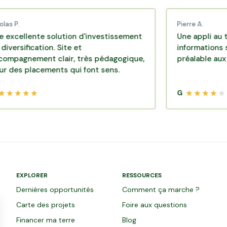
Pierre A.
nte solution d'investissement
Une appli au top, très 
cation. Site et
informations sont dis
ment clair, très pédagogique,
préalable aux investi
acements qui font sens.
G
EXPLORER
RESSOURCES
Dernières opportunités
Comment ça marche ?
Carte des projets
Foire aux questions
Financer ma terre
Blog