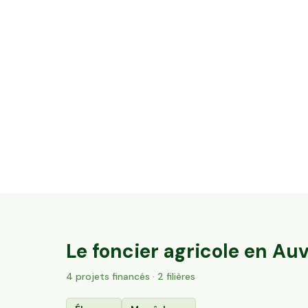
12,08 ha en élevage de vaches laitières -
Cantal & Salers AOP
Trizac, Auvergne-Rhône-Alpes
137
particuliers
Le foncier agricole en
Auv
4
projet
s
financé
s
· 2 filières