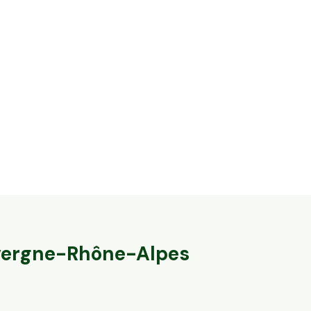
14,2 ha en élevage de vaches laitières et
32,8 ha en éle
ovins Bio - IGP Raclette
Agneaux label
Massingy, Auvergne-Rhône-Alpes
Marcillat-en-Co
79
particuliers
140
particulier
ergne-Rhône-Alpes