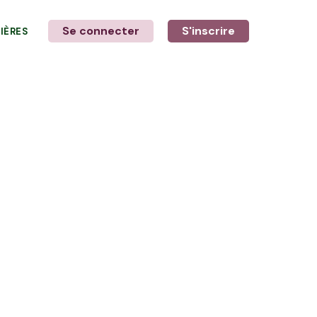
Se connecter
S'inscrire
LIÈRES
LE MOT DE L'AGRICULTEUR
avec Vincent, Pascal & Killian