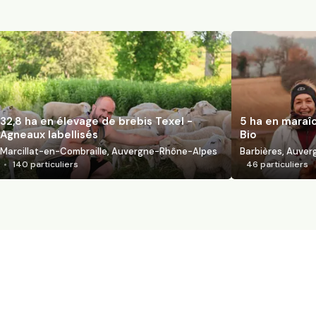
32,8 ha en élevage de brebis Texel -
5 ha en maraî
Agneaux labellisés
Bio
Marcillat-en-Combraille, Auvergne-Rhône-Alpes
Barbières, Auve
140
particuliers
46
particuliers