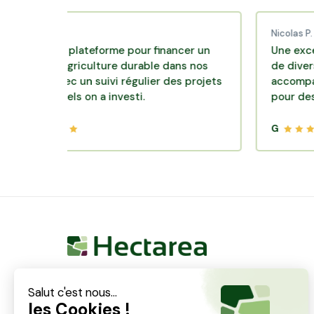
d C.
Nicolas P.
ente plateforme pour financer un
Une excellente s
 d'agriculture durable dans nos
de diversification
rs avec un suivi régulier des projets
accompagnement 
esquels on a investi.
pour des placeme
G
Hectarea est une entreprise à mission qui a pour
ambition de reconnecter les particuliers avec les
agriculteurs soucieux de bien faire. En quelques