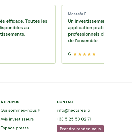
Mostafa F.
ce. Toutes les
Un investissement de bon sens via un
es au
application pratique réalisée par des
ts.
professionnels de qualité. Très satisfai
de l'ensemble.
G
À PROPOS
CONTACT
Qui sommes-nous ?
info@hectarea.io
Avis investisseurs
+33 5 25 53 02 71
Espace presse
Prendre rendez-vous