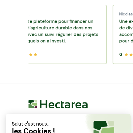
aud C.
Nicolas P.
llente plateforme pour financer un
Une excellente
le d'agriculture durable dans nos
de diversificati
oirs avec un suivi régulier des projets
accompagnemen
 lesquels on a investi.
pour des place
G
Hectarea est une entreprise à mission qui a pour
ambition de reconnecter les particuliers avec les
agriculteurs soucieux de bien faire. En quelques