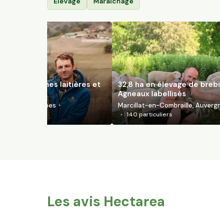
Élevage
Maraîchage
evage de vaches laitières et
32,8 ha en élevage de brebi
GP Raclette
Agneaux labellisés
rgne-Rhône-Alpes
Marcillat-en-Combraille, Auver
140
particuliers
Les avis Hectarea