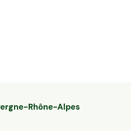
14,2 ha en élevage de vaches laitières et
32,8 ha en éle
ovins Bio - IGP Raclette
Agneaux label
Massingy, Auvergne-Rhône-Alpes
Marcillat-en-Co
79
particuliers
140
particulier
ergne-Rhône-Alpes