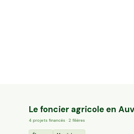
12,08 ha en élevage de vaches laitières -
Cantal & Salers AOP
Trizac, Auvergne-Rhône-Alpes
135
particuliers
Le foncier agricole en
Auv
4
projet
s
financé
s
· 2 filières