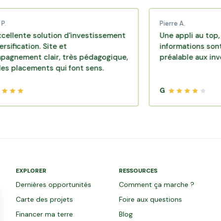
Pierre A.
 solution d'investissement
Une appli au top, très eff
on. Site et
informations sont disponi
t clair, très pédagogique,
préalable aux investissem
ments qui font sens.
G
EXPLORER
RESSOURCES
Dernières opportunités
Comment ça marche ?
Carte des projets
Foire aux questions
Financer ma terre
Blog