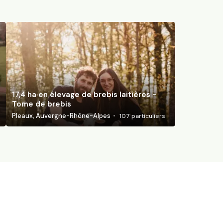
17,4 ha en élevage de brebis laitières -
Tome de brebis
Pleaux, Auvergne-Rhône-Alpes
107
particuliers