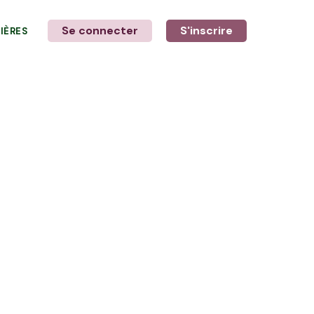
Se connecter
S'inscrire
LIÈRES
LE MOT DE L'AGRICULTEUR
avec Vincent, Pascal & Killian