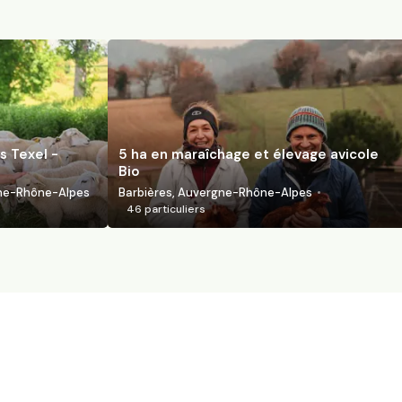
s Texel -
5 ha en maraîchage et élevage avicole
Bio
gne-Rhône-Alpes
Barbières, Auvergne-Rhône-Alpes
46
particuliers