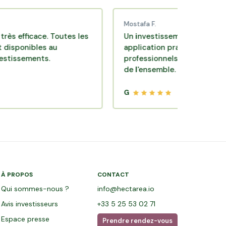
Mostafa F.
icace. Toutes les
Un investissement de bon sens via 
bles au
application pratique réalisée par de
ents.
professionnels de qualité. Très satis
de l'ensemble.
G
À PROPOS
CONTACT
Qui sommes-nous ?
info@hectarea.io
Avis investisseurs
+33 5 25 53 02 71
Espace presse
Prendre rendez-vous