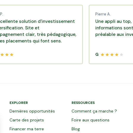
Pierre A.
solution d'investissement
Une appli au top, très effi
on. Site et
informations sont disponi
 clair, très pédagogique,
préalable aux investissem
ments qui font sens.
G
EXPLORER
RESSOURCES
Dernières opportunités
Comment ça marche ?
Carte des projets
Foire aux questions
Financer ma terre
Blog