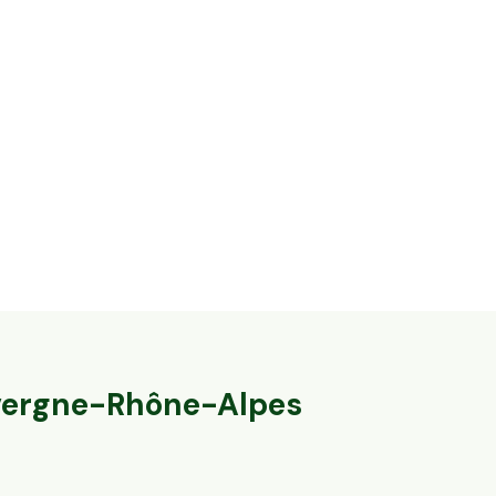
14,2 ha en élevage de vaches laitières et
32,8 ha en éle
ovins Bio - IGP Raclette
Agneaux label
Massingy, Auvergne-Rhône-Alpes
Marcillat-en-Co
79
particuliers
140
particulier
ergne-Rhône-Alpes