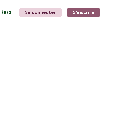
Se connecter
S'inscrire
LIÈRES
LE MOT DE L'AGRICULTEUR
avec Vincent, Pascal & Killian