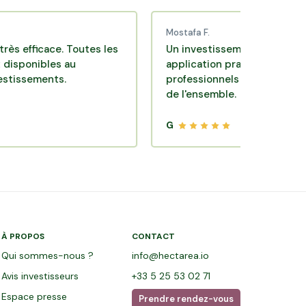
Mostafa F.
cace. Toutes les
Un investissement de bon sens via u
bles au
application pratique réalisée par de
ents.
professionnels de qualité. Très satisf
de l'ensemble.
G
À PROPOS
CONTACT
Qui sommes-nous ?
info@hectarea.io
Avis investisseurs
+33 5 25 53 02 71
Espace presse
Prendre rendez-vous