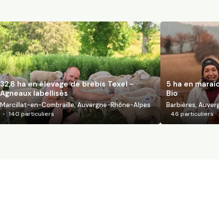
32,8 ha en élevage de brebis Texel -
5 ha en maraî
Agneaux labellisés
Bio
Marcillat-en-Combraille, Auvergne-Rhône-Alpes
Barbières, Auve
140
particuliers
46
particuliers