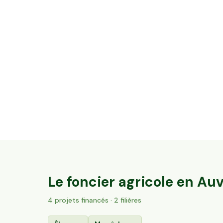
12,08 ha en élevage de vaches laitières -
Cantal & Salers AOP
Trizac, Auvergne-Rhône-Alpes
137
particuliers
Le foncier agricole en
Auv
4
projet
s
financé
s
· 2 filières