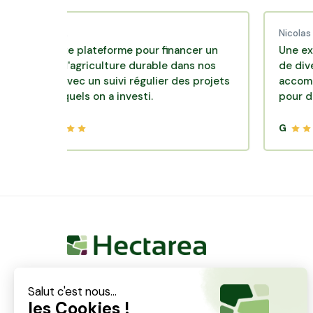
ud C.
Nicolas P.
llente plateforme pour financer un
Une excellente 
le d'agriculture durable dans nos
de diversificati
irs avec un suivi régulier des projets
accompagnement
 lesquels on a investi.
pour des place
G
Hectarea est une entreprise à mission qui a pour
ambition de reconnecter les particuliers avec les
agriculteurs soucieux de bien faire. En quelques