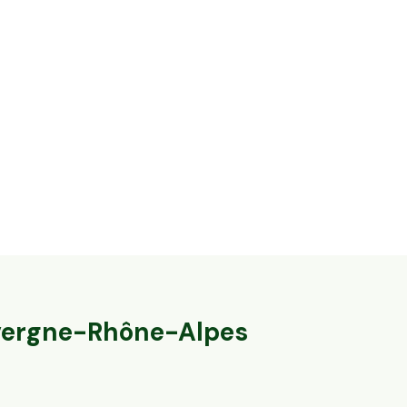
14,2 ha en élevage de vaches laitières et
32,8 ha en éle
ovins Bio - IGP Raclette
Agneaux label
Massingy, Auvergne-Rhône-Alpes
Marcillat-en-Co
79
particuliers
140
particulier
ergne-Rhône-Alpes