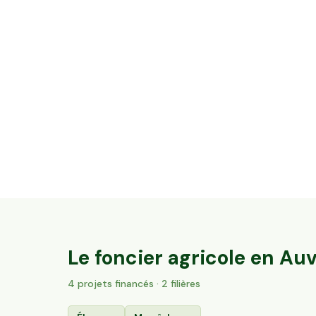
12,08 ha en élevage de vaches laitières -
Cantal & Salers AOP
Trizac, Auvergne-Rhône-Alpes
137
particuliers
Le foncier agricole en
Auv
4
projet
s
financé
s
· 2 filières