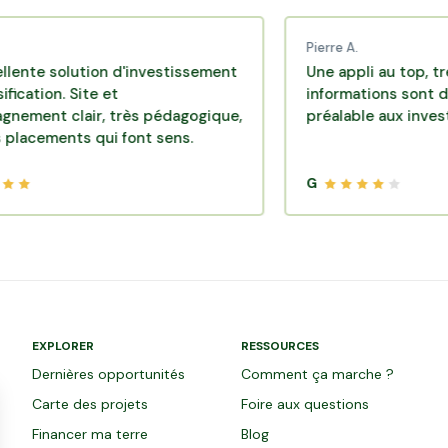
Pierre A.
solution d'investissement
Une appli au top, très effic
n. Site et
informations sont disponib
clair, très pédagogique,
préalable aux investisseme
ents qui font sens.
G
EXPLORER
RESSOURCES
Dernières opportunités
Comment ça marche ?
Carte des projets
Foire aux questions
Financer ma terre
Blog