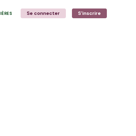
Se connecter
S'inscrire
LIÈRES
LE MOT DE L'AGRICULTEUR
avec Vincent, Pascal & Killian