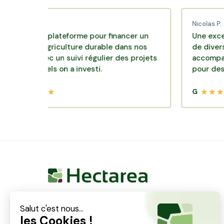
d C.
Nicolas P.
lente plateforme pour financer un
Une excellente 
e d'agriculture durable dans nos
de diversificatio
rs avec un suivi régulier des projets
accompagnement 
esquels on a investi.
pour des placem
G
Hectarea est une entreprise à mission qui a pour
ambition de reconnecter les particuliers avec les
agriculteurs soucieux de bien faire. En quelques