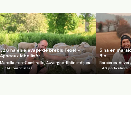
32,8 ha en élevage de brebis Texel -
5 ha en maraî
Agneaux labellisés
Bio
Marcillat-en-Combraille, Auvergne-Rhône-Alpes
Barbières, Auve
140
particuliers
46
particuliers