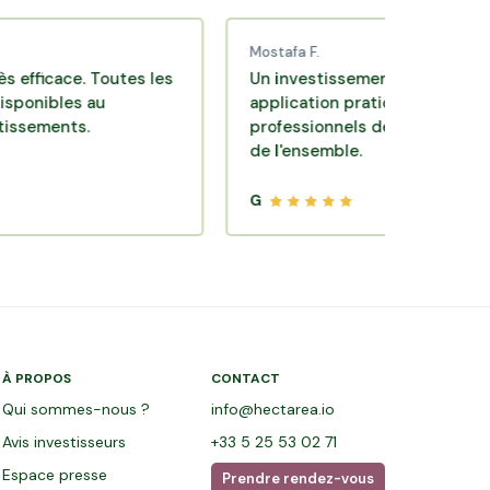
Mostafa F.
ace. Toutes les
Un investissement de bon sens via un
les au
application pratique réalisée par des
nts.
professionnels de qualité. Très satisfa
de l'ensemble.
G
À PROPOS
CONTACT
Qui sommes-nous ?
info@hectarea.io
Avis investisseurs
+33 5 25 53 02 71
Espace presse
Prendre rendez-vous