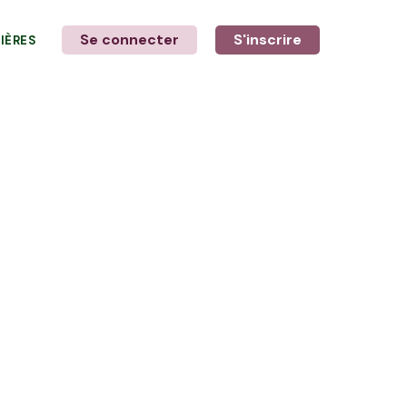
Se connecter
S'inscrire
LIÈRES
LE MOT DE L'AGRICULTEUR
avec Vincent, Pascal & Killian