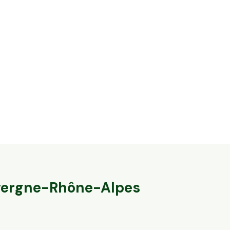
14,2 ha en élevage de vaches laitières et
32,8 ha en éle
ovins Bio - IGP Raclette
Agneaux label
Massingy, Auvergne-Rhône-Alpes
Marcillat-en-Co
79
particuliers
140
particulier
ergne-Rhône-Alpes