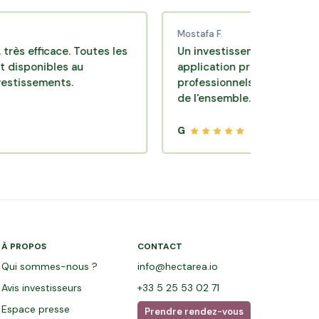
Mostafa F.
icace. Toutes les
Un investissement de bon sens via 
ibles au
application pratique réalisée par d
ments.
professionnels de qualité. Très satis
de l'ensemble.
G
À PROPOS
CONTACT
Qui sommes-nous ?
info@hectarea.io
Avis investisseurs
+33 5 25 53 02 71
Espace presse
Prendre rendez-vous