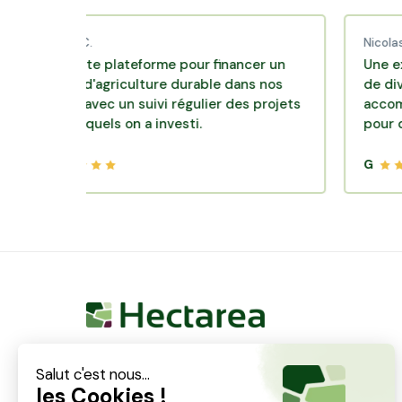
aud C.
Nicolas P.
ellente plateforme pour financer un
Une excellente
èle d'agriculture durable dans nos
de diversificat
roirs avec un suivi régulier des projets
accompagnemen
s lesquels on a investi.
pour des plac
G
Hectarea est une entreprise à mission qui a pour
ambition de reconnecter les particuliers avec les
agriculteurs soucieux de bien faire. En quelques