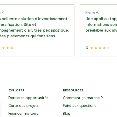
Pierre A.
 solution d'investissement
Une appli au top, très eff
ion. Site et
informations sont dispon
t clair, très pédagogique,
préalable aux investisse
ements qui font sens.
G
EXPLORER
RESSOURCES
Dernières opportunités
Comment ça marche ?
Carte des projets
Foire aux questions
Financer ma terre
Blog