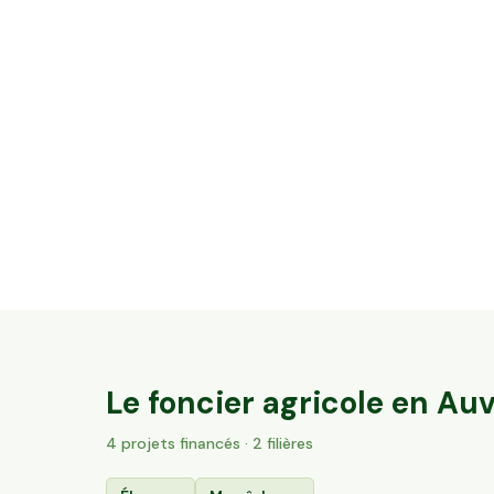
12,08 ha en élevage de vaches laitières -
Cantal & Salers AOP
Trizac, Auvergne-Rhône-Alpes
137
particuliers
Le foncier agricole en
Auv
4
projet
s
financé
s
· 2 filières