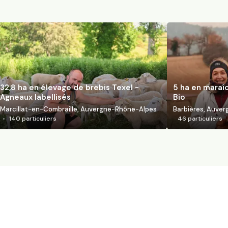
32,8 ha en élevage de brebis Texel -
5 ha en maraî
Agneaux labellisés
Bio
Marcillat-en-Combraille, Auvergne-Rhône-Alpes
Barbières, Auve
140
particuliers
46
particuliers