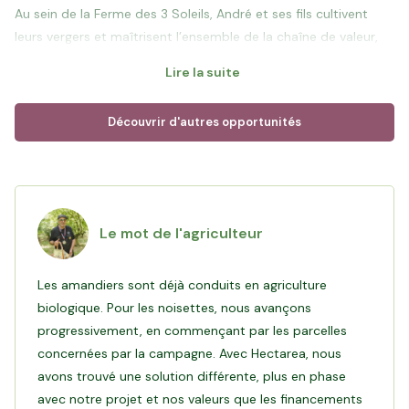
Au sein de la Ferme des 3 Soleils, André et ses fils cultivent
leurs vergers et maîtrisent l’ensemble de la chaîne de valeur,
de la production à la transformation au sein de leur
Lire la suite
laboratoire. Ils proposent des fruits à coque sous différentes
formes : huiles culinaires et cosmétiques, pâte à tartiner,
Découvrir d'autres opportunités
praliné, ou encore chouchous. Cette approche leur permet de
répondre aux exigences d’une clientèle variée, allant des
particuliers via leurs boutiques (physique et en ligne), aux
chefs étoilés, en passant par les épiceries fines et des
pâtissiers de renom.
Le mot de l'agriculteur
En 2024, grâce au soutien de 78 investisseurs, André a pu
Les amandiers sont déjà conduits en agriculture
disposer de
5,6 hectares de noisetiers
afin de sécuriser
biologique. Pour les noisettes, nous avançons
l’approvisionnement nécessaire à la mise en service de sa
progressivement, en commençant par les parcelles
nouvelle casserie. Désormais opérationnelle, elle permet
concernées par la campagne. Avec Hectarea, nous
d’améliorer significativement la qualité des produits grâce à un
avons trouvé une solution différente, plus en phase
système de tri optique, tout en augmentant les capacités de
avec notre projet et nos valeurs que les financements
production et la régularité. Cet outil ouvre de nouvelles