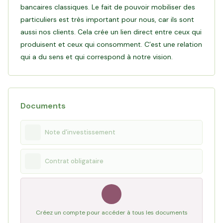
bancaires classiques. Le fait de pouvoir mobiliser des
perspectives de développement, notamment des
particuliers est très important pour nous, car ils sont
opportunités de partenariats avec d’autres producteurs.
aussi nos clients. Cela crée un lien direct entre ceux qui
produisent et ceux qui consomment. C’est une relation
Engagés dans une agriculture porteuse de sens, André et ses
qui a du sens et qui correspond à notre vision.
fils s’inscrivent dans une démarche progressive de transition
en 100 % Bio de leur exploitation. Les amandiers sont déjà
cultivés en agriculture biologique, et les vergers de noisettes
évoluent vers ce modèle, dans la continuité des pratiques déjà
Documents
engagées.
Note d'investissement
Objectif de ce financement
: Grâce à votre investissement,
André, accompagné de ses deux fils, pourra développer
l'activité commerciale avec la culture de vergers
Contrat obligataire
supplémentaires, tout en accélérant la conversion de
l’ensemble de l’exploitation en agriculture biologique,
renforçant ainsi la rentabilité de la casserie et la résilience de
Créez un compte pour accéder à tous les documents
Lire le témoignage d'André