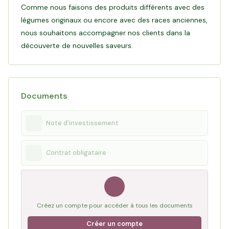
Comme nous faisons des produits différents avec des
conditions de travail de ses salariés agricoles ainsi que de
légumes originaux ou encore avec des races anciennes,
sécuriser du foncier, indispensable pour son engagement
nous souhaitons accompagner nos clients dans la
100% Bio avec un équilibre entre maraîchage et animaux pour
découverte de nouvelles saveurs.
Lire l'interview de Victorien
Documents
Note d'investissement
Contrat obligataire
Créez un compte pour accéder à tous les documents
Créer un compte