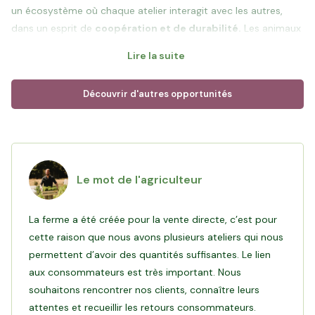
un écosystème où chaque atelier interagit avec les autres,
dans un esprit de
coopération et de durabilité.
Les animaux
vivent au grand air et les cultures sont menées sans aucun
Lire la suite
intrant. Aucun produit est utilisé sur la ferme, même ceux
autorisé en agriculture biologique. Seuls des insectes sont
Découvrir d'autres opportunités
introduits pour chasser des nuisibles.
La ferme a été créée pour la
vente directe
afin de tisser un
lien fort avec les consommateurs et défendre une agriculture
à taille humaine : marchés, paniers, épiceries à la ferme et au
Le mot de l'agriculteur
cœur du bourg.
La ferme a été créée pour la vente directe, c’est pour
Objectif de ce financement
: Victorien a investi pour
cette raison que nous avons plusieurs ateliers qui nous
déployer sa vision complète d’une exploitation en maraîchage,
permettent d’avoir des quantités suffisantes. Le lien
produire ses fruits et légumes en Bio, acquérir une chambre
aux consommateurs est très important. Nous
froide et une serre, puis développer deux épiceries pour
souhaitons rencontrer nos clients, connaître leurs
vendre ses produits directement aux consommateurs locaux.
attentes et recueillir les retours consommateurs.
Votre investissement va permettre à Victorien d’améliorer les