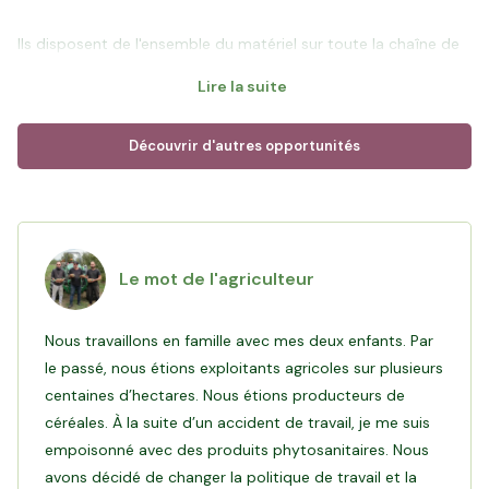
Ils disposent de l'ensemble du matériel sur toute la chaîne de
valeur de la culture à la transformation au sein de leur propre
Lire la suite
laboratoire pour proposer des noisettes sous toutes leurs
formes : huiles culinaire et cosmétique, pâte à tartiner, praliné,
Découvrir d'autres opportunités
bière, etc. Ils font partie de Conseils culinaires et distribuent
leurs produits dans un réseau de Chefs étoilés et de
Le mot de l'agriculteur
Objectif de ce financement
: André et ses fils souhaitent
répondre à la demande croissante de noisettes avec la
Nous travaillons en famille avec mes deux enfants. Par
construction d'une nouvelle casserie. Grâce à votre
le passé, nous étions exploitants agricoles sur plusieurs
investissement, ils disposent de vergers pour assurer un
centaines d’hectares. Nous étions producteurs de
céréales. À la suite d’un accident de travail, je me suis
Lire l'interview d'André
empoisonné avec des produits phytosanitaires. Nous
avons décidé de changer la politique de travail et la