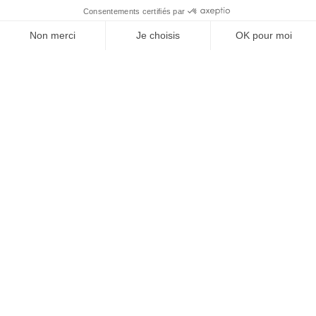
Projets similaires
Découvrez d'autres agriculteurs à soutenir
EN COURS
35,6 ha en élevage de brebis
62,5 ha en élevage d
laitières Bio
et ovins Bio
avec Marine
avec Edouard