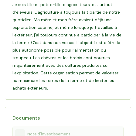
coopérative Terra Lacta, acteur reconnu de la filière laitière
Je suis fille et petite-fille d’agriculteurs, et surtout
caprine française, notamment pour la fabrication de fromages
d’éleveurs. L’agriculture a toujours fait partie de notre
de chèvre comme la bûche.
quotidien. Ma mère et mon frère avaient déjà une
exploitation caprine, et même lorsque je travaillais à
Objectif de ce financement :
Grâce à votre investissement,
l’extérieur, j’ai toujours continué à participer à la vie de
Véronique pourra sécuriser les terres de son exploitation afin
la ferme. C’est dans nos veines. L’objectif est d’être le
de préserver l’autonomie alimentaire de son troupeau,
plus autonome possible pour l’alimentation du
pérenniser son activité d’élevage caprin et continuer à faire
troupeau. Les chèvres et les brebis sont nourries
majoritairement avec des cultures produites sur
Lire le témoignage de Véronique
l’exploitation. Cette organisation permet de valoriser
au maximum les terres de la ferme et de limiter les
achats extérieurs.
Documents
Note d'investissement