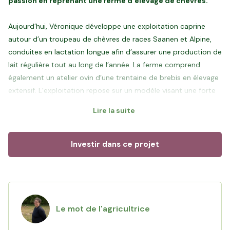
passion en reprenant une ferme d’élevage de chèvres.
Aujourd’hui, Véronique développe une exploitation caprine
autour d’un troupeau de chèvres de races Saanen et Alpine,
conduites en lactation longue afin d’assurer une production de
lait régulière tout au long de l’année. La ferme comprend
également un atelier ovin d’une trentaine de brebis en élevage
extensif. L’exploitation repose sur un modèle visant une forte
autonomie alimentaire, pensé pour limiter la dépendance aux
Lire la suite
achats extérieurs. Maïs grain, orge, triticale, luzerne et
fourrages sont majoritairement produits sur la ferme pour
nourrir le troupeau.
Investir dans ce projet
Entourée de sa famille au quotidien, avec le soutien de sa
mère, de son frère et de sa belle-sœur, elle s’appuie sur une
organisation collective qui permet de faire vivre une
exploitation à taille humaine, tournée vers le soin apporté aux
Le mot de l'agricultrice
animaux. Le lait est collecté tous les trois jours par la