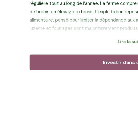
régulière tout au long de l’année. La ferme compre
de brebis en élevage extensif. L’exploitation repo
alimentaire, pensé pour limiter la dépendance aux ac
luzerne et fourrages sont majoritairement produits 
Lire la su
Entourée de sa famille au quotidien, avec le soutie
sœur, elle s’appuie sur une organisation collective 
taille humaine, tournée vers le soin apporté aux anim
Investir dans 
par la coopérative Terra Lacta, acteur reconnu de la 
notamment pour la fabrication de fromages de ch
Objectif de ce financement :
Grâce à votre inve
terres de son exploitation afin de préserver l’aut
Lire le témoignage de Véronique