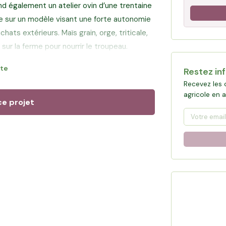
nd également un atelier ovin d’une trentaine
se sur un modèle visant une forte autonomie
hats extérieurs. Maïs grain, orge, triticale,
sur la ferme pour nourrir le troupeau.
ite
Restez in
n de sa mère, de son frère et de sa belle-
Recevez les 
qui permet de faire vivre une exploitation à
agricole en 
aux. Le lait est collecté tous les trois jours
ce projet
filière laitière caprine française,
èvre comme la bûche.
stissement, Véronique pourra sécuriser les
onomie alimentaire de son troupeau,