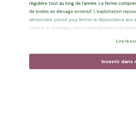
régulière tout au long de l’année. La ferme compre
de brebis en élevage extensif. L’exploitation repo
alimentaire, pensé pour limiter la dépendance aux ac
luzerne et fourrages sont majoritairement produits 
Lire la su
Entourée de sa famille au quotidien, avec le soutie
sœur, elle s’appuie sur une organisation collective 
taille humaine, tournée vers le soin apporté aux anim
Investir dans 
par la coopérative Terra Lacta, acteur reconnu de la 
notamment pour la fabrication de fromages de ch
Objectif de ce financement :
Grâce à votre inve
terres de son exploitation afin de préserver l’aut
Lire le témoignage de Véronique