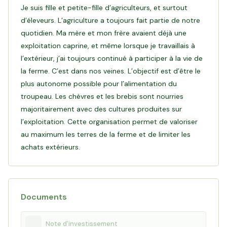
coopérative Terra Lacta, acteur reconnu de la filière laitière
Je suis fille et petite-fille d’agriculteurs, et surtout
caprine française, notamment pour la fabrication de fromages
d’éleveurs. L’agriculture a toujours fait partie de notre
de chèvre comme la bûche.
quotidien. Ma mère et mon frère avaient déjà une
exploitation caprine, et même lorsque je travaillais à
Objectif de ce financement :
Grâce à votre investissement,
l’extérieur, j’ai toujours continué à participer à la vie de
Véronique pourra sécuriser les terres de son exploitation afin
la ferme. C’est dans nos veines. L’objectif est d’être le
de préserver l’autonomie alimentaire de son troupeau,
plus autonome possible pour l’alimentation du
pérenniser son activité d’élevage caprin et continuer à faire
troupeau. Les chèvres et les brebis sont nourries
majoritairement avec des cultures produites sur
Lire le témoignage de Véronique
l’exploitation. Cette organisation permet de valoriser
au maximum les terres de la ferme et de limiter les
achats extérieurs.
Documents
Note d'investissement