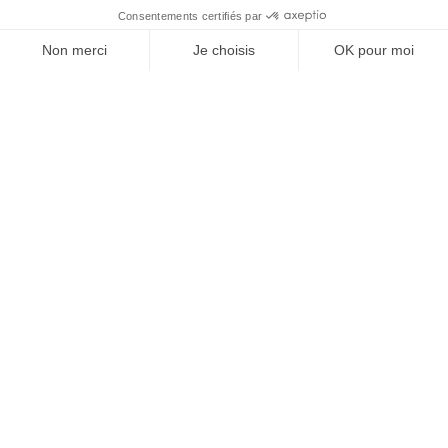
Projets similaires
Découvrez d'autres agriculteurs à soutenir
EN COURS
35,6 ha en élevage de brebis
62,5 ha en élevage d
laitières Bio
et ovins Bio
avec Marine
avec Edouard