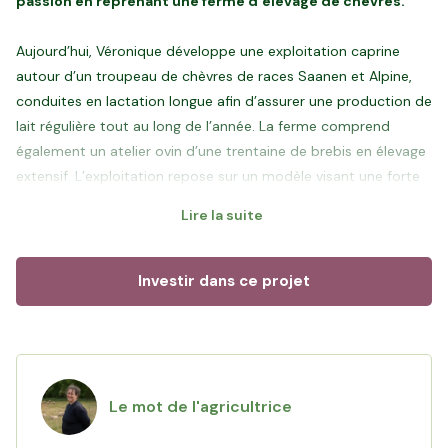
passion en reprenant une ferme d’élevage de chèvres.
Aujourd’hui, Véronique développe une exploitation caprine
autour d’un troupeau de chèvres de races Saanen et Alpine,
conduites en lactation longue afin d’assurer une production de
lait régulière tout au long de l’année. La ferme comprend
également un atelier ovin d’une trentaine de brebis en élevage
extensif. L’exploitation repose sur un modèle visant une forte
autonomie alimentaire, pensé pour limiter la dépendance aux
Lire la suite
achats extérieurs. Maïs grain, orge, triticale, luzerne et
fourrages sont majoritairement produits sur la ferme pour
nourrir le troupeau.
Investir dans ce projet
Entourée de sa famille au quotidien, avec le soutien de sa
mère, de son frère et de sa belle-sœur, elle s’appuie sur une
organisation collective qui permet de faire vivre une
exploitation à taille humaine, tournée vers le soin apporté aux
Le mot de l'agricultrice
animaux. Le lait est collecté tous les trois jours par la