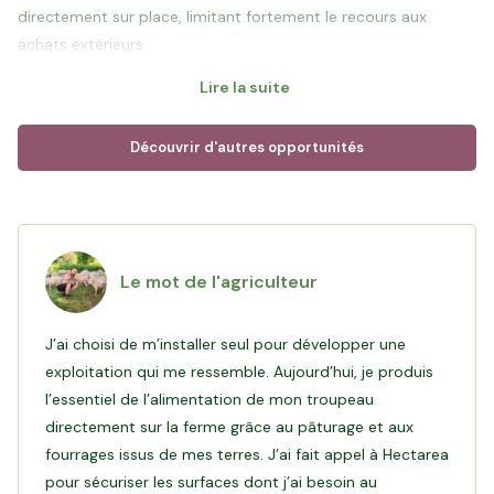
directement sur place, limitant fortement le recours aux
achats extérieurs.
Lire la suite
Les agneaux sont commercialisés via une coopérative sous
différents signes de qualité, dont les labels : Label Rouge et
Découvrir d'autres opportunités
Agneau de l’Adret. Ces cahiers des charges valorisent des
pratiques d’élevage exigeantes et garantissent une distribution
maîtrisée en boucherie et commerces locaux
Objectif du financement
: Votre investissement permettra à
Le mot de l'agriculteur
Ludovic de sécuriser des surfaces de pâturage autour de son
corps de ferme, garantir l'autonomie fourragère pour ses
J’ai choisi de m’installer seul pour développer une
animaux et préparer sereinement la transmission de la ferme à
exploitation qui me ressemble. Aujourd’hui, je produis
son fils.
l’essentiel de l’alimentation de mon troupeau
directement sur la ferme grâce au pâturage et aux
fourrages issus de mes terres. J’ai fait appel à Hectarea
pour sécuriser les surfaces dont j’ai besoin au