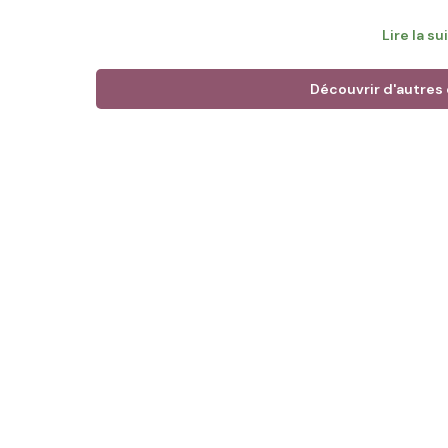
les labels : Label Rouge et Agneau de l’Adret. Ces
Lire la su
pratiques d’élevage exigeantes et garantissent une
commerces locaux
Découvrir d'autres
Objectif du financement
: Votre investissement 
surfaces de pâturage autour de son corps de ferme
animaux et préparer sereinement la transmission de 