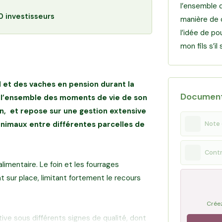
l’ensemble d
0 investisseurs
manière de 
l’idée de po
mon fils s’i
 et des vaches en pension durant la
Documen
e l’ensemble des moments de vie de son
on, et repose sur une gestion extensive
 animaux entre différentes parcelles de
Note 
Contr
limentaire. Le foin et les fourrages
 sur place, limitant fortement le recours
Créez
ve sous différents signes de qualité, dont