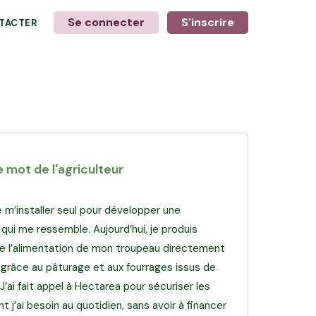
Se connecter
S'inscrire
TACTER
+
6
photos
e mot de l'agriculteur
de m’installer seul pour développer une
 qui me ressemble. Aujourd’hui, je produis
 de l’alimentation de mon troupeau directement
 grâce au pâturage et aux fourrages issus de
J’ai fait appel à Hectarea pour sécuriser les
t j’ai besoin au quotidien, sans avoir à financer