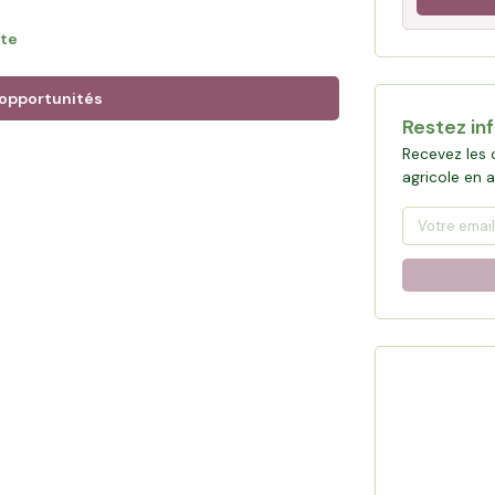
 cahiers des charges valorisent des
ite
 distribution maîtrisée en boucherie et
 opportunités
Restez in
permettra à Ludovic de sécuriser des
Recevez les 
, garantir l'autonomie fourragère pour ses
agricole en 
la ferme à son fils.