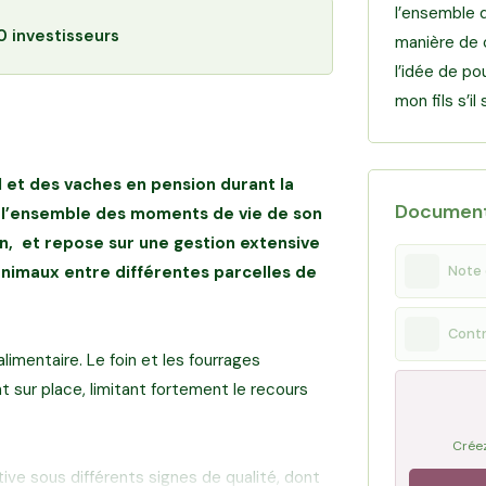
l’ensemble d
0 investisseurs
manière de 
l’idée de po
mon fils s’i
 et des vaches en pension durant la
Documen
e l’ensemble des moments de vie de son
on, et repose sur une gestion extensive
 animaux entre différentes parcelles de
Note 
Contr
limentaire. Le foin et les fourrages
 sur place, limitant fortement le recours
Créez
ve sous différents signes de qualité, dont