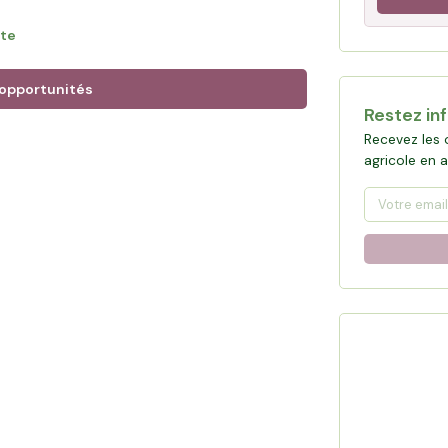
 cahiers des charges valorisent des
ite
 distribution maîtrisée en boucherie et
 opportunités
Restez in
permettra à Ludovic de sécuriser des
Recevez les 
, garantir l'autonomie fourragère pour ses
agricole en 
la ferme à son fils.