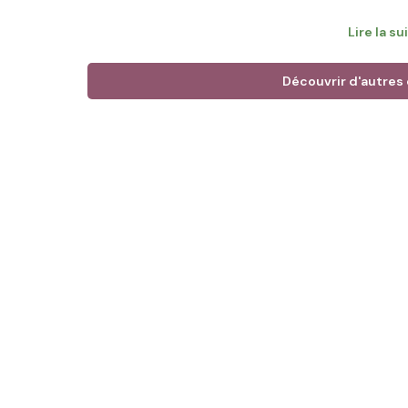
les labels : Label Rouge et Agneau de l’Adret. Ces
Lire la su
pratiques d’élevage exigeantes et garantissent une
commerces locaux
Découvrir d'autres
Objectif du financement
: Votre investissement 
surfaces de pâturage autour de son corps de ferme
animaux et préparer sereinement la transmission de 