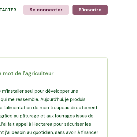
Se connecter
S'inscrire
TACTER
+
6
photos
e mot de l'agriculteur
de m’installer seul pour développer une
 qui me ressemble. Aujourd’hui, je produis
 de l’alimentation de mon troupeau directement
 grâce au pâturage et aux fourrages issus de
J’ai fait appel à Hectarea pour sécuriser les
t j’ai besoin au quotidien, sans avoir à financer