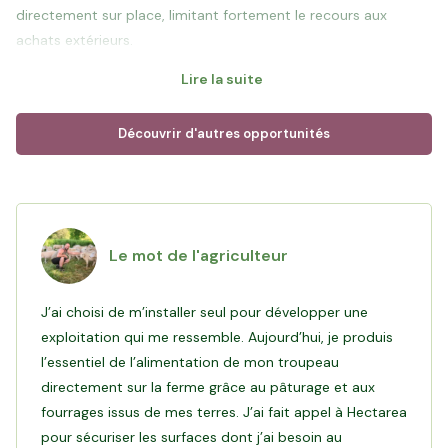
directement sur place, limitant fortement le recours aux
achats extérieurs.
Lire la suite
Les agneaux sont commercialisés via une coopérative sous
différents signes de qualité, dont les labels : Label Rouge et
Découvrir d'autres opportunités
Agneau de l’Adret. Ces cahiers des charges valorisent des
pratiques d’élevage exigeantes et garantissent une distribution
maîtrisée en boucherie et commerces locaux
Objectif du financement
: Votre investissement permettra à
Le mot de l'agriculteur
Ludovic de sécuriser des surfaces de pâturage autour de son
corps de ferme, garantir l'autonomie fourragère pour ses
J’ai choisi de m’installer seul pour développer une
animaux et préparer sereinement la transmission de la ferme à
exploitation qui me ressemble. Aujourd’hui, je produis
son fils.
l’essentiel de l’alimentation de mon troupeau
directement sur la ferme grâce au pâturage et aux
fourrages issus de mes terres. J’ai fait appel à Hectarea
pour sécuriser les surfaces dont j’ai besoin au