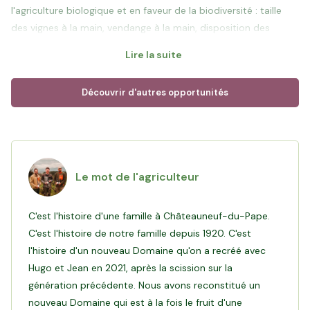
l'agriculture biologique et en faveur de la biodiversité : taille
des vignes à la main, vendange à la main, disposition des
couverts végétaux sans engins mécaniques, plantations
Lire la suite
d'arbres au sein des vignes. Ils partagent une approche
holistique en plaçant au coeur de leur priorité 3 points clés : la
Découvrir d'autres opportunités
santé des sols, la santé des vignes et la santé des humains.
Arthur, Hugo et Jean ont à cœur de tisser des liens privilégiés
avec leurs clients, qu’ils soient particuliers ou professionnels en
les recevant au Domaine et avec une vente sur allocation.
Le mot de l'agriculteur
Leurs millésimes prestigieux sont distribués à 85% en France
auprès de partenaires cavistes minutieusement sélectionnés
C'est l'histoire d'une famille à Châteauneuf-du-Pape.
et sont présents sur des tables de Chefs étoilés.
C'est l'histoire de notre famille depuis 1920. C'est
l'histoire d'un nouveau Domaine qu'on a recréé avec
Objectif de ce financement
: À la suite de la transmission
Hugo et Jean en 2021, après la scission sur la
familiale des vignes en 2021, Arthur, Hugo et Jean ont entrepris
génération précédente. Nous avons reconstitué un
une transformation en profondeur mêlant tradition, modernité
nouveau Domaine qui est à la fois le fruit d'une
et respect de l'environnement. L’investissement via Hectarea