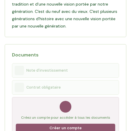
tradition et d'une nouvelle vision portée par notre
leur permet de pérenniser leur vignoble en continuant de
génération. C'est du neuf avec du vieux. C'est plusieurs
disposer de vignes récemment plantées en agro-foresterie,
générations d'histoire avec une nouvelle vision portée
reflet de leur vision durable pour l'appellation AOC
par une nouvelle génération.
Lire l'interview d'Arthur, Hugo et Jean
Documents
Note d'investissement
Contrat obligataire
Créez un compte pour accéder à tous les documents
Créer un compte