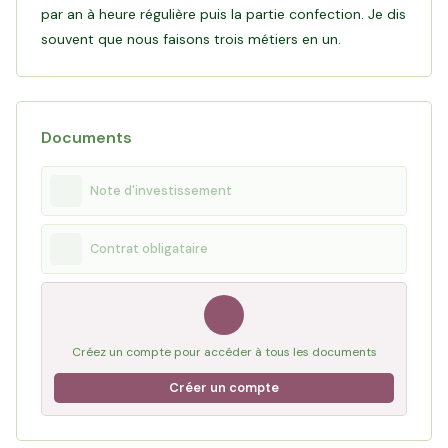
par an à heure régulière puis la partie confection. Je dis
L’installation a nécessité des investissements : appareil de
souvent que nous faisons trois métiers en un.
traite, laboratoire pour la confection des fromages et un
nouveau tunnel pour les brebis. L’investissement via Hectarea
va lui permettre de sécuriser des parcelles pour le pâturage du
Documents
Lire l'interview d'Antoine
Note d'investissement
Contrat obligataire
Créez un compte pour accéder à tous les documents
Créer un compte