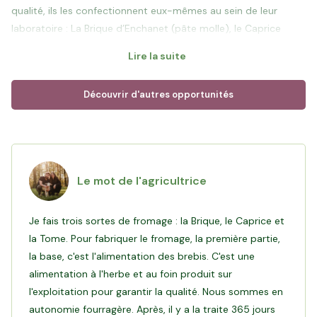
qualité, ils les confectionnent eux-mêmes au sein de leur
laboratoire : La Brique d’Enchanet (pâte molle), le Caprice
d’Enchanet (pâte molle), et la Tome de brebis (pâte pressée).
Lire la suite
Antoine diversifie son activité grâce à une cinquantaine de
brebis allaitantes et six cochons, qui lui permettent de
Découvrir d'autres opportunités
proposer des produits variés à la vente, sous forme de
caissettes ou transformés : pâtés, saucissons, saucisses
sèches, jambonneaux, etc.
L'exploitation est menée en agriculture raisonnée, priorité au
Le mot de l'agricultrice
pâturage dans les prés à proximité de la ferme. Antoine cultive
lui-même son foin, l'exploitation est en autonomie fourragère
Je fais trois sortes de fromage : la Brique, le Caprice et
avec 2 ha de culture de céréales.
la Tome. Pour fabriquer le fromage, la première partie,
la base, c'est l'alimentation des brebis. C'est une
Objectif de ce financement
: Antoine s’est installé en 2020
alimentation à l'herbe et au foin produit sur
avec l’ambition de transformer lui-même le lait en fromage et
l'exploitation pour garantir la qualité. Nous sommes en
de vendre ses produits en circuits courts, à la ferme et dans
autonomie fourragère. Après, il y a la traite 365 jours
des commerces locaux (dans un rayon de 40 kms).