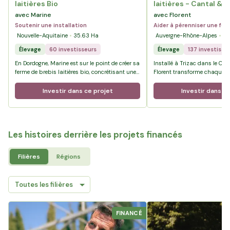
laitières Bio
laitières - Cantal & 
avec Marine
avec Florent
Soutenir une installation
Aider à pérenniser une fe
Nouvelle-Aquitaine
35.63
Ha
Auvergne-Rhône-Alpes
12
Élevage
60 investisseurs
Élevage
137 investisse
En Dordogne, Marine est sur le point de créer sa
Installé à Trizac dans le Ca
ferme de brebis laitières bio, concrétisant une
Florent transforme chaque jou
vocation poursuivie avec détermination
troupeau en Cantal AOP et Sa
depuis l’enfance.
sécurisant aujourd’hui des te
Investir dans ce projet
Investir dans ce
l’exploitation, il prépare l’av
la transmission à son fils Ba
Les histoires derrière les projets financés
Filières
Régions
FINANCÉ