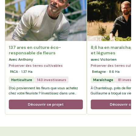
137 ares en culture éco-
8,6 ha en maraîchage 
responsable de fleurs
et légumes
Avec Anthony
avec Victorien
Préserver des terres cultivables
Préserver des terres culti
PACA
1.37
Ha
Bretagne
8.6
Ha
Horticulture
143 investisseurs
Maraîchage
81 investi
D’où proviennent les fleurs que vous achetez
À Chanteloup, près de Rennes
chez votre fleuriste ? Investissez dans une
Guillaume a troqué sa vie de
agriculture éco-responsable et solidaire.
paie pour celle d’agriculteur 
Bienvenue à La Crau dans le Var chez …
terres du Pré de la Rivière, il
Découvrir ce projet
Découvrir ce 
100 % bio, où la diversité es
projet.