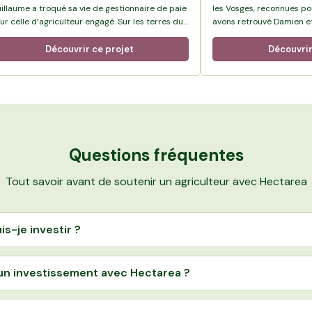
illaume a troqué sa vie de gestionnaire de paie
les Vosges, reconnues pou
ur celle d’agriculteur engagé. Sur les terres du
avons retrouvé Damien et
é de la Rivière, il a créé une ferme 100 % bio, où
producteurs en agricultu
 diversité est au cœur du projet.
l'exploitation des Mille Fr
Découvrir ce projet
Découvrir
marque Naperon.
Questions fréquentes
Tout savoir avant de soutenir un agriculteur avec Hectarea
is-je investir ?
n investissement avec Hectarea ?