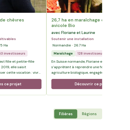
 de chèvres
26,7 ha en maraîchage et élevage
avicole Bio
avec Floriane et Laurine
ltivables
Soutenir une installation
75
Ha
Normandie
26.7
Ha
63 investisseurs
Maraîchage
128 investisseurs
t fille et petite-fille
En Suisse normande, Floriane et Laurine
2019, elle saisit
s’apprêtent à reprendre une ferme diversifiée 
ser cette vocation : vivre
agriculture biologique, engagée dans cette
n en reprenant une ferme
démarche depuis plus de quinze ans.
ns ce projet
Découvrir ce projet
Filières
Régions