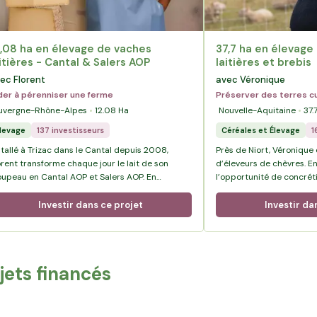
2,08 ha en élevage de vaches
37,7 ha en élevage
itières - Cantal & Salers AOP
laitières et brebis
ec Florent
avec Véronique
der à pérenniser une ferme
Préserver des terres cu
uvergne-Rhône-Alpes
12.08
Ha
Nouvelle-Aquitaine
37.
levage
137 investisseurs
Céréales et Élevage
1
stallé à Trizac dans le Cantal depuis 2008,
Près de Niort, Véronique es
orent transforme chaque jour le lait de son
d’éleveurs de chèvres. En 
oupeau en Cantal AOP et Salers AOP. En
l’opportunité de concréti
curisant aujourd’hui des terres voisines de
pleinement de sa passio
exploitation, il prépare l’avenir de la ferme et la
d’élevage de chèvres.
Investir dans ce projet
Investir da
ansmission à son fils Baptiste.
ojets financés