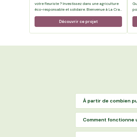
votre fleuriste ? Investissez dans une agriculture
Gu
éco-responsable et solidaire. Bienvenue à La Crau
po
dans le Var chez …
Pr
la
Découvrir ce projet
À partir de combien pu
Comment fonctionne u