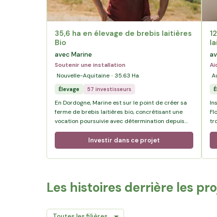
35,6 ha en élevage de brebis laitières
1
Bio
la
avec Marine
av
Soutenir une installation
Ai
Nouvelle-Aquitaine
35.63
Ha
A
Élevage
57 investisseurs
É
En Dordogne, Marine est sur le point de créer sa
In
ferme de brebis laitières bio, concrétisant une
Fl
vocation poursuivie avec détermination depuis
tr
l’enfance.
sé
l’
Investir dans ce projet
tr
Les histoires derrière les pr