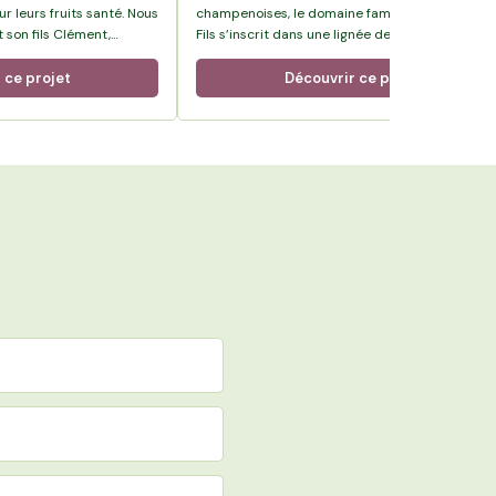
r leurs fruits santé. Nous
champenoises, le domaine familial Mondet Père
 son fils Clément,
Fils s’inscrit dans une lignée de quatre
re biologique sur
générations de vignerons. Aux côtés de son
uits et gérants de la
épouse Sandrine, Florent perpétue un savoir-fa
 ce projet
Découvrir ce projet
transmis depuis l’après-guerre, fondé sur une
maîtrise complète de la production, de la vigne
la bouteille.