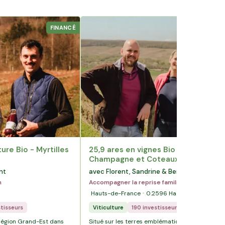
FINANCÉ
FIN
ture Bio - Myrtilles
25,9 ares en vignes Bio - AOC
Champagne et Coteaux-champenoi
nt
avec Florent, Sandrine & Benoît
n
Accompagner la reprise familiale
Hauts-de-France
0.2596
Ha
stisseurs
Viticulture
190 investisseurs
 région Grand-Est dans
Situé sur les terres emblématiques