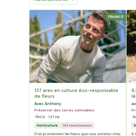
FINANCÉ
137 ares en culture éco-responsable
8,
de fleurs
l
Avec Anthony
av
Préserver des terres cultivables
Pr
PACA
1.37
Ha
B
Horticulture
143 investisseurs
M
D’où proviennent les fleurs que vous achetez chez
À 