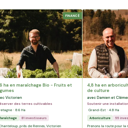
FINANCÉ
6 ha en maraîchage Bio - Fruits et
4,8 ha en arboricul
égumes
de culture
ec Victorien
avec Damien et Cléme
éserver des terres cultivables
Soutenir une installatio
retagne
8.6
Ha
Grand-Est
4.8
Ha
araîchage
81 investisseurs
Arboriculture
55 inve
Chanteloup, près de Rennes, Victorien
Prenons la route pour la