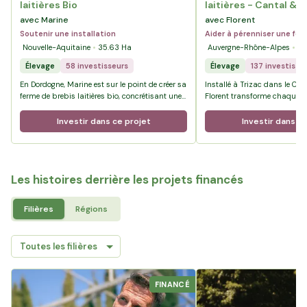
laitières Bio
laitières - Cantal & 
avec Marine
avec Florent
Soutenir une installation
Aider à pérenniser une fe
Nouvelle-Aquitaine
35.63
Ha
Auvergne-Rhône-Alpes
12
Élevage
58 investisseurs
Élevage
137 investisse
En Dordogne, Marine est sur le point de créer sa
Installé à Trizac dans le Ca
ferme de brebis laitières bio, concrétisant une
Florent transforme chaque jou
vocation poursuivie avec détermination
troupeau en Cantal AOP et Sa
depuis l’enfance.
sécurisant aujourd’hui des te
Investir dans ce projet
Investir dans ce
l’exploitation, il prépare l’av
la transmission à son fils Ba
Les histoires derrière les projets financés
Filières
Régions
FINANCÉ