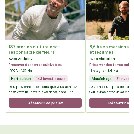
137 ares en culture éco-
8,6 ha en maraîchage 
responsable de fleurs
et légumes
Avec Anthony
avec Victorien
Préserver des terres cultivables
Préserver des terres culti
PACA
1.37
Ha
Bretagne
8.6
Ha
Horticulture
143 investisseurs
Maraîchage
81 investi
D’où proviennent les fleurs que vous achetez
À Chanteloup, près de Rennes
chez votre fleuriste ? Investissez dans une
Guillaume a troqué sa vie de
agriculture éco-responsable et solidaire.
paie pour celle d’agriculteur 
Bienvenue à La Crau dans le Var chez …
terres du Pré de la Rivière, il
Découvrir ce projet
Découvrir ce 
100 % bio, où la diversité es
projet.