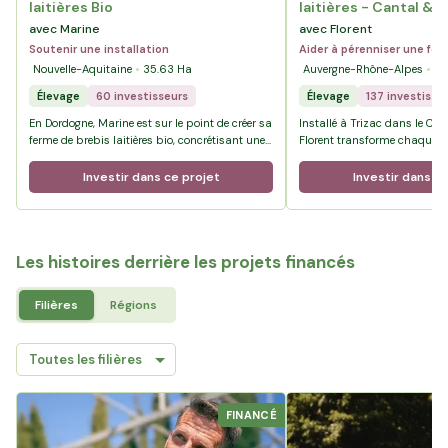
laitières Bio
laitières - Cantal & 
avec Marine
avec Florent
Soutenir une installation
Aider à pérenniser une fe
Nouvelle-Aquitaine
35.63
Ha
Auvergne-Rhône-Alpes
12
Élevage
60 investisseurs
Élevage
137 investisse
En Dordogne, Marine est sur le point de créer sa
Installé à Trizac dans le Ca
ferme de brebis laitières bio, concrétisant une
Florent transforme chaque jou
vocation poursuivie avec détermination
troupeau en Cantal AOP et Sa
depuis l’enfance.
sécurisant aujourd’hui des te
Investir dans ce projet
Investir dans ce
l’exploitation, il prépare l’av
la transmission à son fils Ba
Les histoires derrière les projets financés
Filières
Régions
FINANCÉ