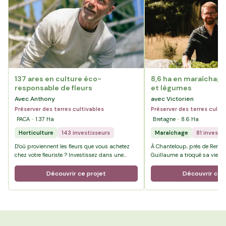
137 ares en culture éco-
8,6 ha en maraîchage 
responsable de fleurs
et légumes
Avec Anthony
avec Victorien
Préserver des terres cultivables
Préserver des terres culti
PACA
1.37
Ha
Bretagne
8.6
Ha
Horticulture
143 investisseurs
Maraîchage
81 investi
D’où proviennent les fleurs que vous achetez
À Chanteloup, près de Rennes
chez votre fleuriste ? Investissez dans une
Guillaume a troqué sa vie de
agriculture éco-responsable et solidaire.
paie pour celle d’agriculteur 
Bienvenue à La Crau dans le Var chez …
terres du Pré de la Rivière, il
Découvrir ce projet
Découvrir ce 
100 % bio, où la diversité es
projet.