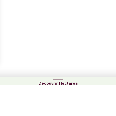
RECEVOIR LES OPPORTUNITÉS
Créer mon compte en un clic
Découvrir Hectarea
Glissez vers le haut
Découvrir Hectarea