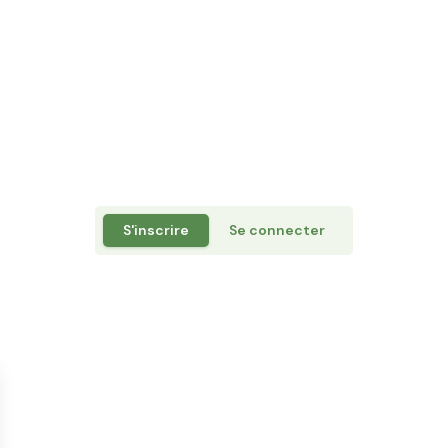
S'inscrire
Se connecter
Rejoignez la communauté
Inscrivez-vous à la newsletter en indiquant votre email
J'accepte de recevoir les communications par e-mail.