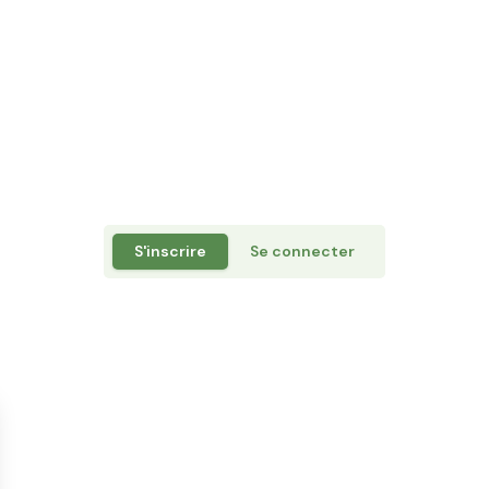
S'inscrire
Se connecter
Rejoignez la communauté
Inscrivez-vous à la newsletter en indiquant votre email
J'accepte de recevoir les communications par e-mail.