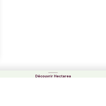
RECEVOIR LES OPPORTUNITÉS
Créer mon compte en un clic
Découvrir Hectarea
Glissez vers le haut
Découvrir Hectarea