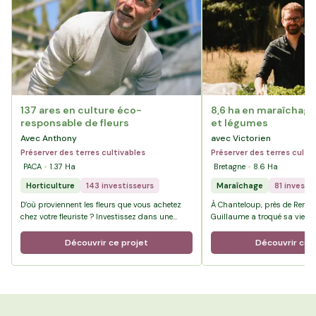
137 ares en culture éco-
8,6 ha en maraîchage 
responsable de fleurs
et légumes
Avec Anthony
avec Victorien
Préserver des terres cultivables
Préserver des terres culti
PACA
1.37
Ha
Bretagne
8.6
Ha
Horticulture
143 investisseurs
Maraîchage
81 investi
D’où proviennent les fleurs que vous achetez
À Chanteloup, près de Rennes
chez votre fleuriste ? Investissez dans une
Guillaume a troqué sa vie de
agriculture éco-responsable et solidaire.
paie pour celle d’agriculteur 
Bienvenue à La Crau dans le Var chez …
terres du Pré de la Rivière, il
Découvrir ce projet
Découvrir ce 
100 % bio, où la diversité es
projet.