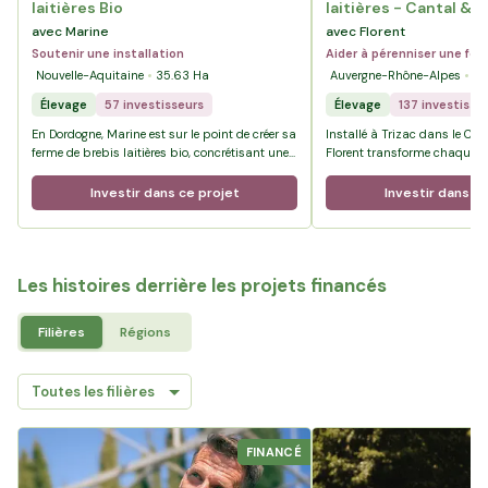
laitières Bio
laitières - Cantal & 
avec Marine
avec Florent
Soutenir une installation
Aider à pérenniser une fe
Nouvelle-Aquitaine
35.63
Ha
Auvergne-Rhône-Alpes
12
Élevage
57 investisseurs
Élevage
137 investisse
En Dordogne, Marine est sur le point de créer sa
Installé à Trizac dans le Ca
ferme de brebis laitières bio, concrétisant une
Florent transforme chaque jou
vocation poursuivie avec détermination
troupeau en Cantal AOP et Sa
depuis l’enfance.
sécurisant aujourd’hui des te
Investir dans ce projet
Investir dans ce
l’exploitation, il prépare l’av
la transmission à son fils Ba
Les histoires derrière les projets financés
Filières
Régions
FINANCÉ